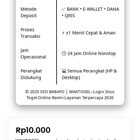
Metode
✅ BANK • E-WALLET • DANA
Deposit
• QRIS
Proses
⚡️ ±1 Menit Cepat & Aman
Transaksi
Jam
🕒 24 Jam Online Nonstop
Operasional
Perangkat
💻 Semua Perangkat (HP &
Didukung
Desktop)
© 2025 SEO BABAYO │ WAKTOGEL: Login Situs
Togel Online Resmi Layanan Terpercaya 2026
Rp10.000