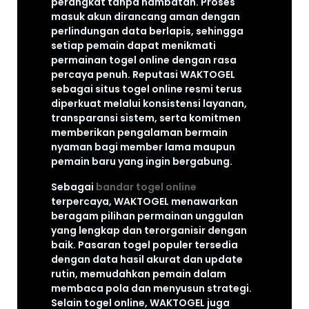
perangkat tanpa hambatan. Proses
masuk akun dirancang aman dengan
perlindungan data berlapis, sehingga
setiap pemain dapat menikmati
permainan togel online dengan rasa
percaya penuh. Reputasi WAKTOGEL
sebagai situs togel online resmi terus
diperkuat melalui konsistensi layanan,
transparansi sistem, serta komitmen
memberikan pengalaman bermain
nyaman bagi member lama maupun
pemain baru yang ingin bergabung.
Sebagai
bandar togel online
terpercaya, WAKTOGEL menawarkan
beragam pilihan permainan unggulan
yang lengkap dan terorganisir dengan
baik. Pasaran togel populer tersedia
dengan data hasil akurat dan update
rutin, memudahkan pemain dalam
membaca pola dan menyusun strategi.
Selain togel online, WAKTOGEL juga