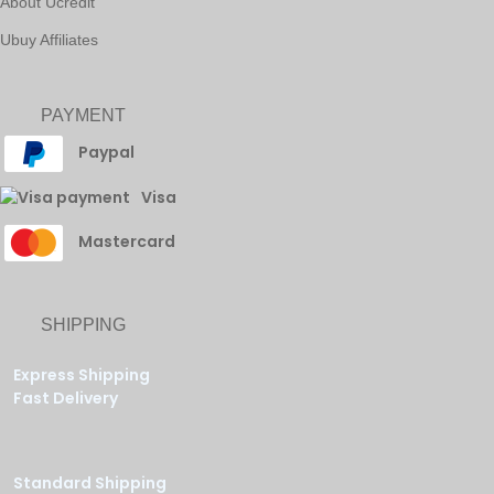
About Ucredit
Ubuy Affiliates
PAYMENT
Paypal
Visa
Mastercard
SHIPPING
Express Shipping
Fast Delivery
Standard Shipping